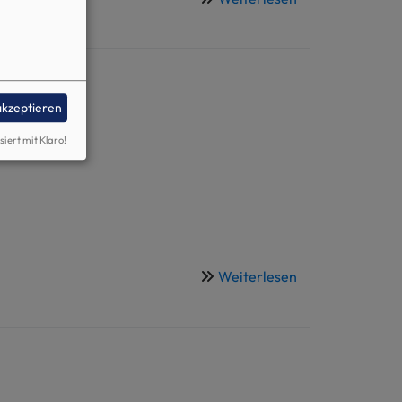
Veranstaltung
akzeptieren
siert mit Klaro!
Weiterlesen
über
Erbe
verpflichtet.