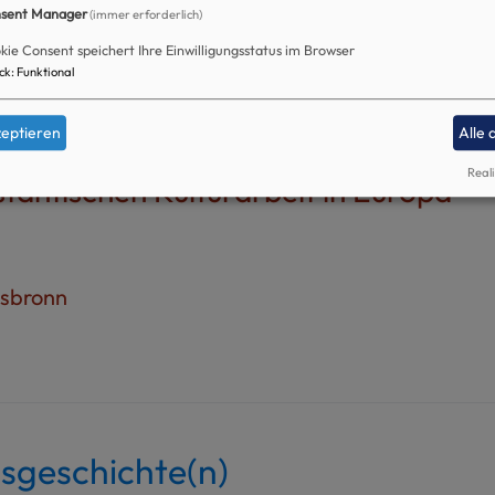
sent Manager
(immer erforderlich)
kie Consent speichert Ihre Einwilligungsstatus im Browser
ck
:
Funktional
eptieren
Alle 
Reali
tantischen Kulturarbeit in Europa
lsbronn
sgeschichte(n)