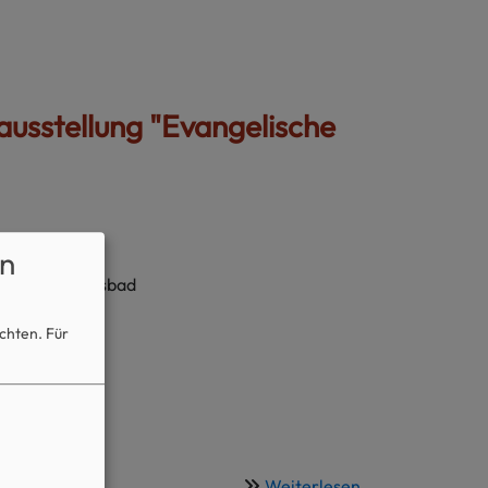
usstellung "Evangelische
n
Bad Alexandersbad
öchten.
Für
Weiterlesen
über