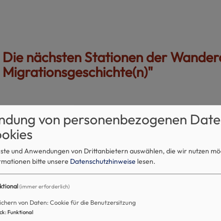
Die nächsten Stationen der Wandera
Migrationsgeschichte(n)"
15. Oktober 2026
ndung von personenbezogenen Date
Ausstellungseröffnung im Ev. Bildungs- und Tagungszentrum 
okies
enste und Anwendungen von Drittanbietern auswählen, die wir nutzen m
rmationen bitte unsere
Datenschutzhinweise
lesen.
17. November 2026
ktional
Ausstellungseröffnung im Ev. Bildungswerk Regensburg
(immer erforderlich)
ichern von Daten: Cookie für die Benutzersitzung
ck
:
Funktional