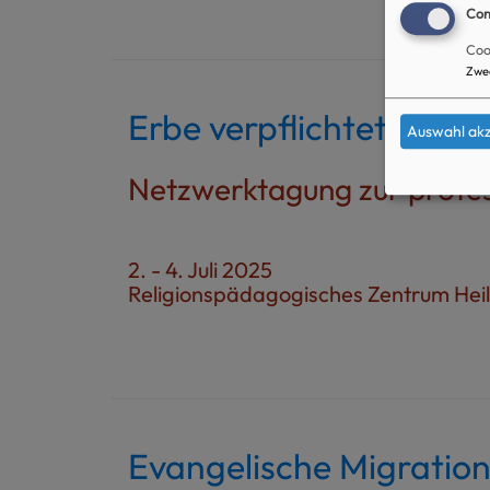
Con
Coo
Zwe
Erbe verpflichtet.
Auswahl akz
Netzwerktagung zur protes
2. - 4. Juli 2025
Religionspädagogisches Zentrum Hei
Evangelische Migration