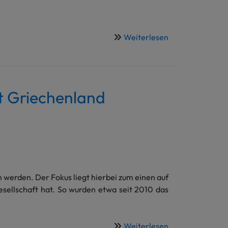
Weiterlesen
über
"Evangelische
Migrationsgesch
in
Erlangen
ht Griechenland
 werden. Der Fokus liegt hierbei zum einen auf
esellschaft hat. So wurden etwa seit 2010 das
Weiterlesen
über