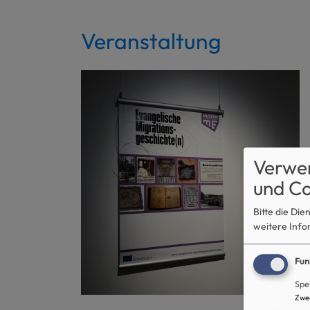
Veranstaltung
Verwe
und Co
Bitte die Di
weitere Info
Fun
Spe
Zwe